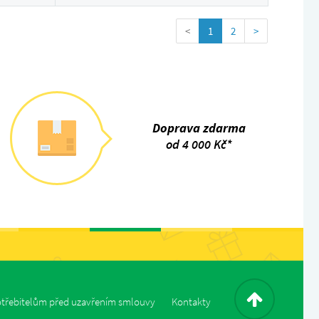
<
1
2
>
Doprava zdarma
od 4 000 Kč*
třebitelům před uzavřením smlouvy
Kontakty