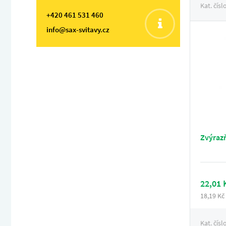
Kat. čísl
+420 461 531 460
info@sax-svitavy.cz
Zvýraz
22,01 
18,19 Kč
Kat. čísl