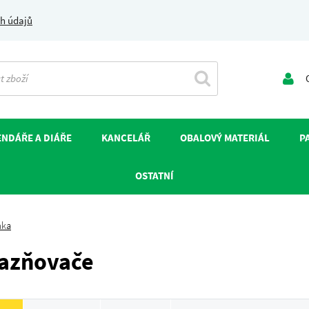
h údajů
O
NDÁŘE A DIÁŘE
KANCELÁŘ
OBALOVÝ MATERIÁL
P
OSTATNÍ
nka
azňovače