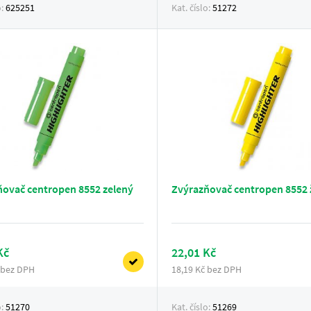
o:
625251
Kat. číslo:
51272
ňovač centropen 8552 zelený
Zvýrazňovač centropen 8552 
Kč
22,01 Kč
 bez DPH
18,19 Kč bez DPH
o:
51270
Kat. číslo:
51269