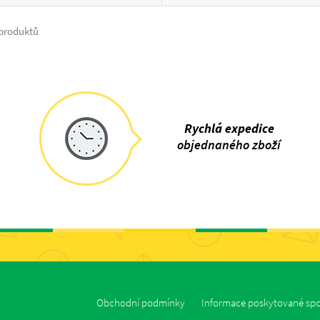
produktů
Rychlá expedice
objednaného zboží
Obchodní podmínky
Informace poskytované spo