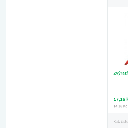
Zvýraz
17,16 
14,18 Kč
Kat. čísl