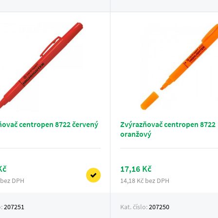
ňovač centropen 8722 červený
Zvýrazňovač centropen 8722
oranžový
Kč
17,16 Kč
 bez DPH
14,18 Kč bez DPH
o:
207251
Kat. číslo:
207250