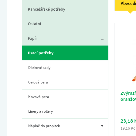
Abeced
Kancelářské potřeby
Ostatní
Papír
Psací potřeby
Dárkové sady
Gelová pera
Zvýraz
Kovová pera
oranžo
Linery a rollery
23,18 
Náplně do propisek
▾
19,16 Kč