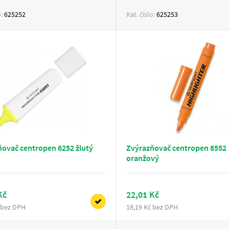
o:
625252
Kat. číslo:
625253
ovač centropen 6252 žlutý
Zvýrazňovač centropen 8552
oranžový
Kč
22,01 Kč
 bez DPH
18,19 Kč bez DPH