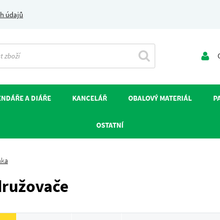
h údajů
O
NDÁŘE A DIÁŘE
KANCELÁŘ
OBALOVÝ MATERIÁL
P
OSTATNÍ
nka
ružovače