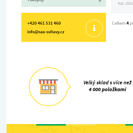
Kat. čísl
+420 461 531 460
Celkem
4
p
info@sax-svitavy.cz
Velký sklad s více než
4 000 položkami