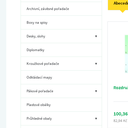
Abeced
Archivní, závěsné pořadače
Boxy na spisy
Desky, slohy
▾
Diplomatky
Kroužkové pořadače
▾
Odkládací mapy
Rozdruž
Pákové pořadače
▾
Plastové obálky
100,36
Průhledné obaly
▾
82,94 Kč