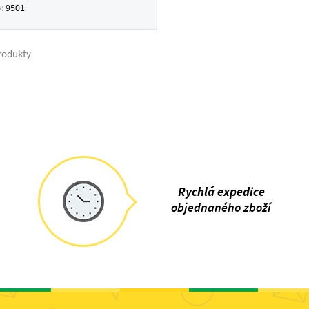
o:
9501
rodukty
Rychlá expedice
objednaného zboží