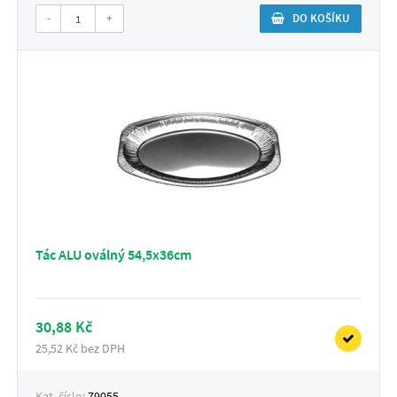
-
+
DO KOŠÍKU
Tác ALU oválný 54,5x36cm
30,88 Kč
25,52 Kč bez DPH
Kat. číslo:
79055