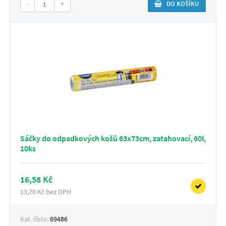
-
+
DO KOŠÍKU
Sáčky do odpadkových košů 63x73cm, zatahovací, 60l,
10ks
16,58 Kč
13,70 Kč bez DPH
Kat. číslo:
69486