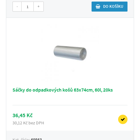
-
+
DO KOŠÍKU
Sáčky do odpadkových košů 63x74cm, 60l, 20ks
36,45 Kč
30,12 Kč bez DPH
Kat. číslo:
69563