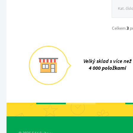
Kat. čísl
Celkem
3
p
Velký sklad s více než
4 000 položkami