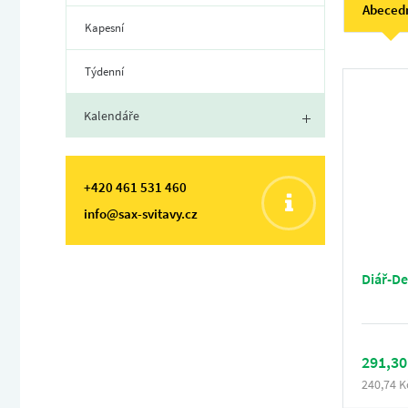
Abeced
Kapesní
Týdenní
Kalendáře
+420 461 531 460
info@sax-svitavy.cz
Diář-D
291,30
240,74 K