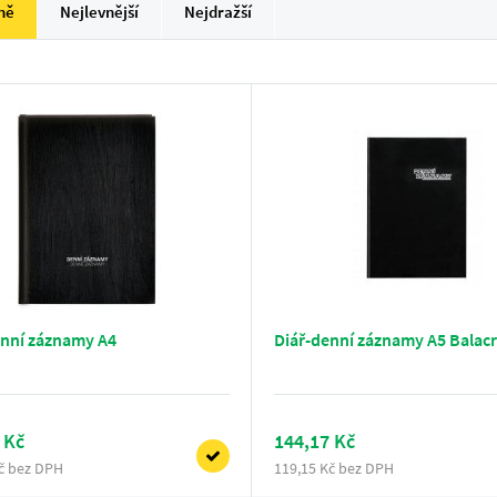
ně
Nejlevnější
Nejdražší
enní záznamy A4
Diář-denní záznamy A5 Balac
 Kč
144,17 Kč
č bez DPH
119,15 Kč bez DPH