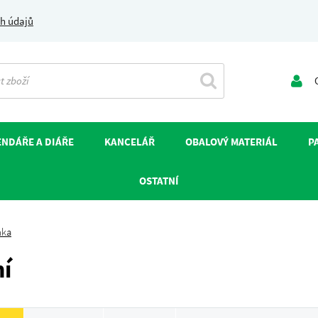
h údajů
O
NDÁŘE A DIÁŘE
KANCELÁŘ
OBALOVÝ MATERIÁL
P
OSTATNÍ
nka
í