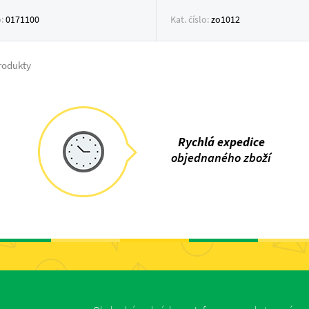
o:
0171100
Kat. číslo:
zo1012
rodukty
Rychlá expedice
objednaného zboží