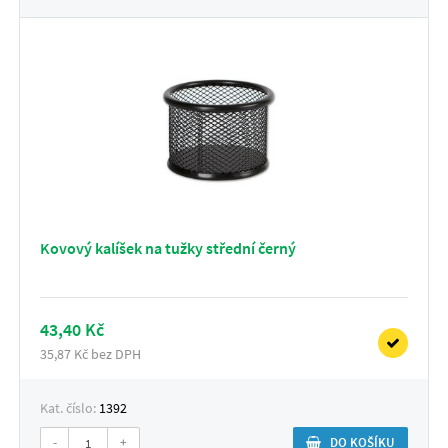
Kovový kalíšek na tužky střední černý
43,40 Kč
35,87 Kč bez DPH
Kat. číslo:
1392
-
+
DO KOŠÍKU