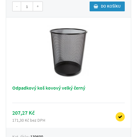
-
+
DO KOŠÍKU
Odpadkový koš kovový velký černý
207,27 Kč
171,30 Kč bez DPH
Kat. číslo:
139600