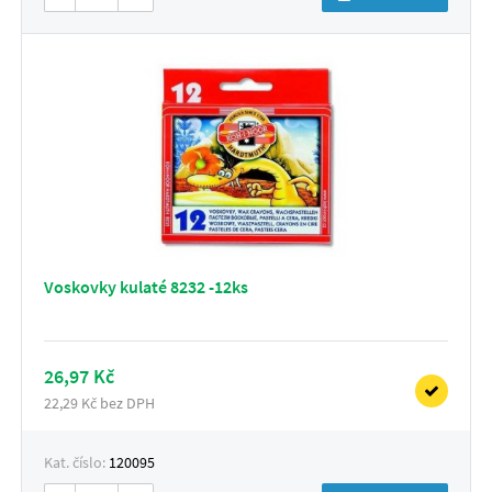
Voskovky kulaté 8232 -12ks
26,97 Kč
22,29 Kč bez DPH
Kat. číslo:
120095