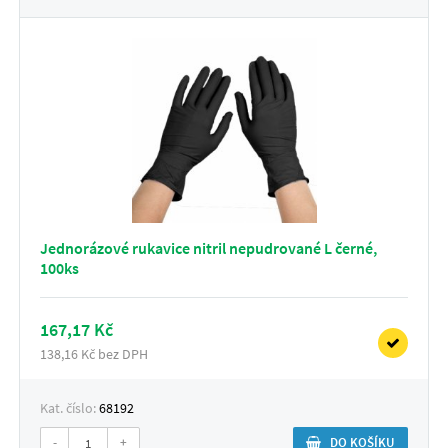
Jednorázové rukavice nitril nepudrované L černé,
100ks
167,17 Kč
138,16 Kč bez DPH
Kat. číslo:
68192
-
+
DO KOŠÍKU