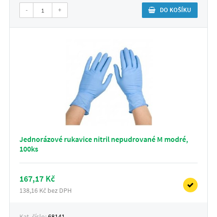
-
+
DO KOŠÍKU
Jednorázové rukavice nitril nepudrované M modré,
100ks
167,17 Kč
138,16 Kč bez DPH
Kat. číslo:
68141