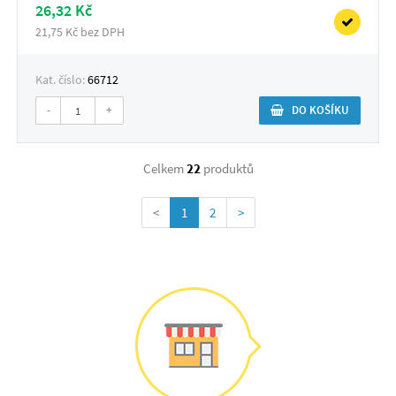
26,32 Kč
21,75 Kč bez DPH
Kat. číslo:
66712
-
+
DO KOŠÍKU
Celkem
22
produktů
<
1
2
>