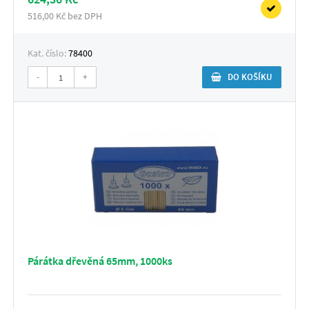
516,00 Kč bez DPH
Kat. číslo:
78400
-
+
DO KOŠÍKU
Párátka dřevěná 65mm, 1000ks