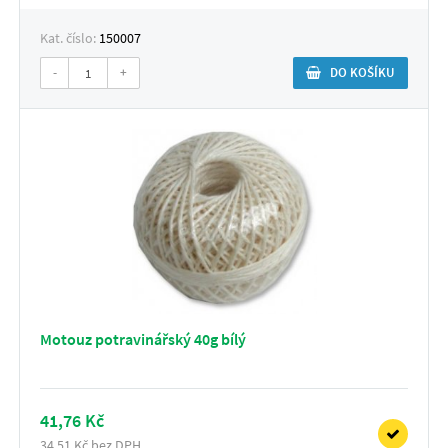
Kat. číslo:
150007
-
+
DO KOŠÍKU
Motouz potravinářský 40g bílý
41,76 Kč
34,51 Kč bez DPH