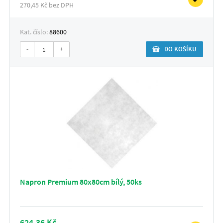
270,45 Kč bez DPH
Kat. číslo:
88600
-
+
DO KOŠÍKU
Napron Premium 80x80cm bílý, 50ks
624,36 Kč