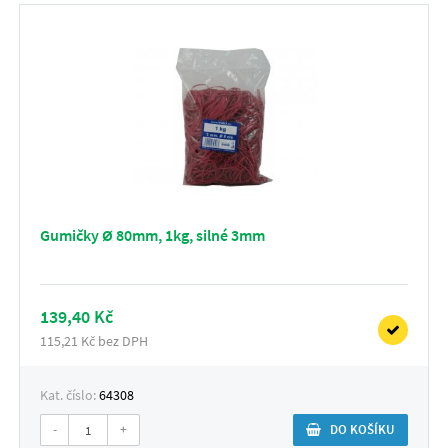
Gumičky Ø 80mm, 1kg, silné 3mm
139,40 Kč
115,21 Kč bez DPH
Kat. číslo:
64308
-
+
DO KOŠÍKU