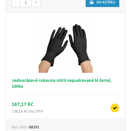
-
+
DO KOŠÍKU
Jednorázové rukavice nitril nepudrované M černé,
100ks
167,17 Kč
138,16 Kč bez DPH
Kat. číslo:
68191