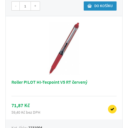
-
+
DO KOŠÍKU
Roller PILOT HI-Tecpoint V5 RT červený
71,87 Kč
59,40 Kč bez DPH
Kat. číslo:
2231004