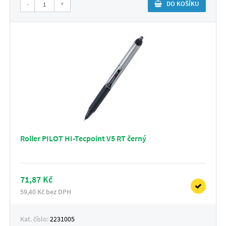
-
+
DO KOŠÍKU
Roller PILOT HI-Tecpoint V5 RT černý
71,87 Kč
59,40 Kč bez DPH
Kat. číslo:
2231005