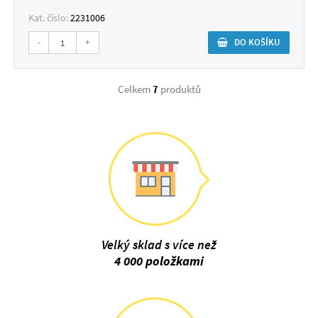
Kat. číslo:
2231006
-
+
DO KOŠÍKU
Celkem
7
produktů
Velký sklad s více než
4 000 položkami