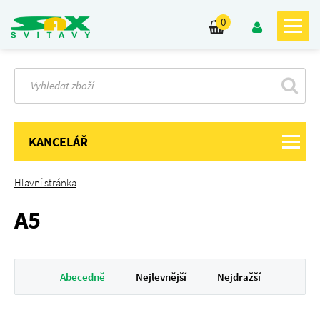
0
KANCELÁŘ
Hlavní stránka
A5
Abecedně
Nejlevnější
Nejdražší