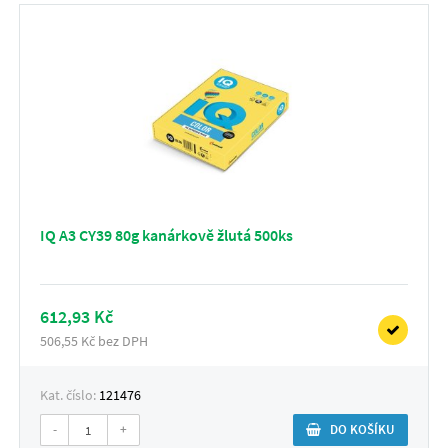
IQ A3 CY39 80g kanárkově žlutá 500ks
612,93 Kč
506,55 Kč bez DPH
Kat. číslo:
121476
-
+
DO KOŠÍKU