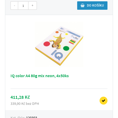
-
+
DO KOŠÍKU
IQ color A4 80g mix neon, 4x50ks
411,28 Kč
339,90 Kč bez DPH
Kat. číslo:
120303