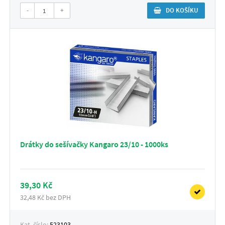
-
+
DO KOŠÍKU
Drátky do sešívačky Kangaro 23/10 - 1000ks
39,30 Kč
32,48 Kč bez DPH
Kat. číslo:
523103