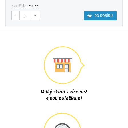
Kat. číslo:
79035
-
+
DO KOŠÍKU
Velký sklad s více než
4 000 položkami