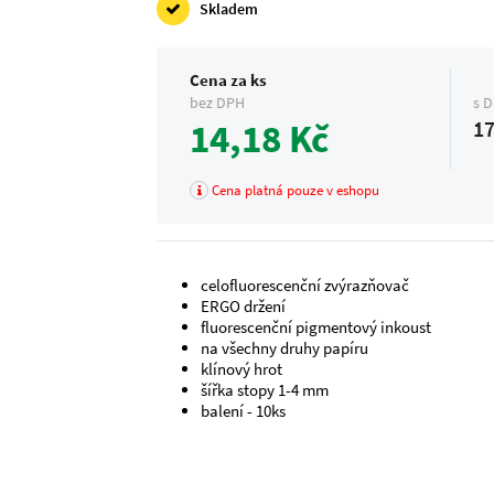
Skladem
Cena za ks
bez DPH
s 
14,18 Kč
17
Cena platná pouze v eshopu
celofluorescenční zvýrazňovač
ERGO držení
fluorescenční pigmentový inkoust
na všechny druhy papíru
klínový hrot
šířka stopy 1-4 mm
balení - 10ks