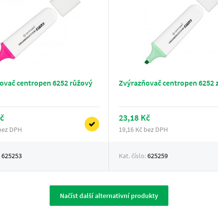
ovač centropen 6252 růžový
Zvýrazňovač centropen 6252 
č
23,18 Kč
 bez DPH
19,16 Kč bez DPH
:
625253
Kat. číslo:
625259
Načíst další alternativní produkty