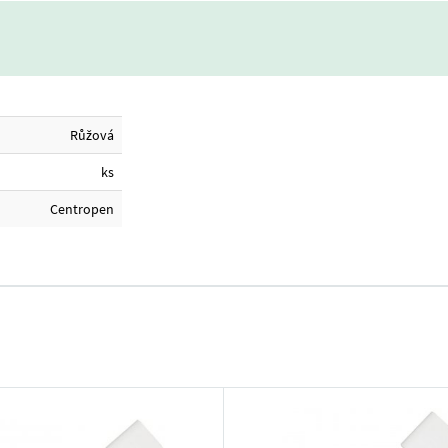
Růžová
ks
Centropen