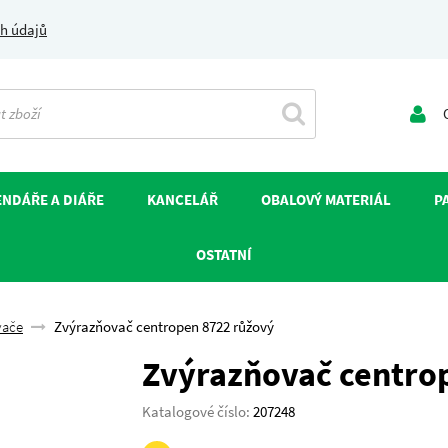
h údajů
O
NDÁŘE A DIÁŘE
KANCELÁŘ
OBALOVÝ MATERIÁL
P
OSTATNÍ
vače
Zvýrazňovač centropen 8722 růžový
Zvýrazňovač centro
Katalogové číslo:
207248