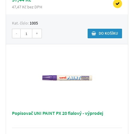
47,47 Kč bez DPH
Kat. číslo:
1005
-
+
DO KOŠÍKU
Popisovač UNI PAINT PX 20 fialový - výprodej