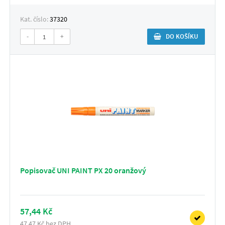
Kat. číslo:
37320
-
+
DO KOŠÍKU
Popisovač UNI PAINT PX 20 oranžový
57,44 Kč
47,47 Kč bez DPH