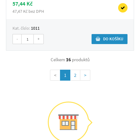
57,44 Kč
47,47 Kč bez DPH
Kat. číslo:
1011
-
+
DO KOŠÍKU
Celkem
16
produktů
<
1
2
>