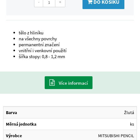
DO KOŠÍKU
-
+
tělo z hliníku
na všechny povrchy
permanentní značení
vnitřní i venkovní použití
šířka stopy: 0,8 - 1,2 mm
Více informací
Barva
Žlutá
Měrná jednotka
ks
Výrobce
MITSUBISHI PENCIL