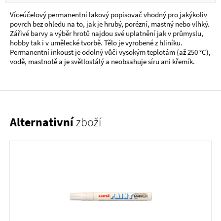
Víceúčelový permanentní lakový popisovač vhodný pro jakýkoliv
povrch bez ohledu na to, jak je hrubý, porézní, mastný nebo vlhký.
Zářivé barvy a výběr hrotů najdou své uplatnění jak v průmyslu,
hobby tak i v umělecké tvorbě. Tělo je vyrobené z hliníku.
Permanentní inkoust je odolný vůči vysokým teplotám (až 250 °C),
vodě, mastnotě a je světlostálý a neobsahuje síru ani křemík.
Alternativní
zboží