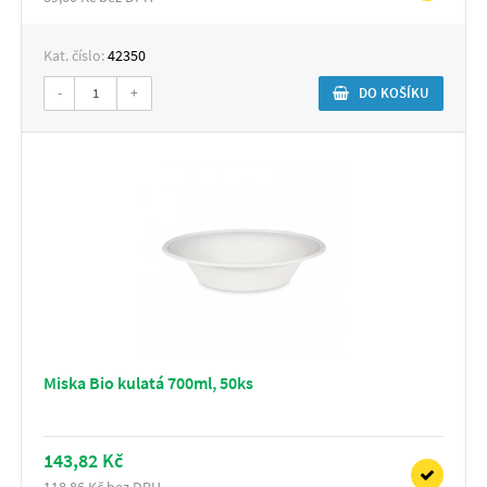
Kat. číslo:
42350
-
+
DO KOŠÍKU
Miska Bio kulatá 700ml, 50ks
143,82 Kč
118,86 Kč bez DPH