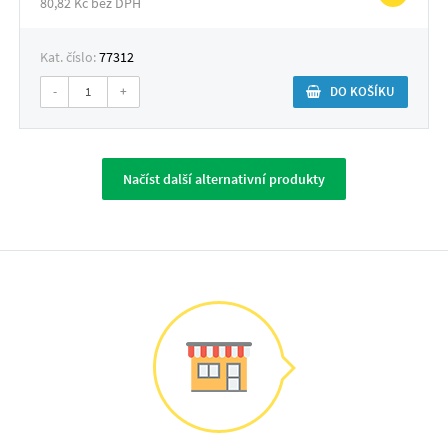
80,82 Kč bez DPH
Kat. číslo:
77312
-
+
DO KOŠÍKU
Načíst další alternativní produkty