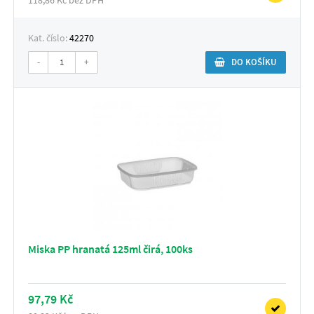
Kat. číslo:
42270
-
+
DO KOŠÍKU
Miska PP hranatá 125ml čirá, 100ks
97,79 Kč