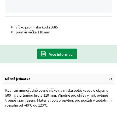
víčko pro misku kod 73685
průměr víčka 110 mm
Více informací
Měrná jednotka
ks
Kvalitní mimořádně pevné víčko na misku polévkovou o objemu
500 ml a průměru hrdla 110 mm. Vhodné pro ohřev v mikrovlnné
troupě i zamrazení. Materiál polypropylen: pro použití v teplotním
rozsahu od -40°C do 120°C.