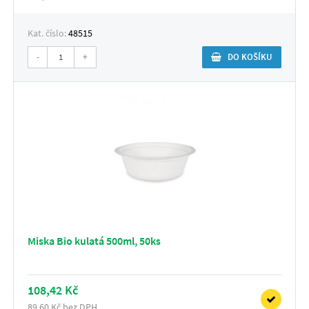
Kat. číslo:
48515
-
+
DO KOŠÍKU
Miska Bio kulatá 500ml, 50ks
108,42 Kč
89,60 Kč bez DPH