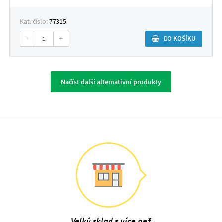
Kat. číslo:
77315
-
+
DO KOŠÍKU
Načíst další alternativní produkty
Velký sklad s více než