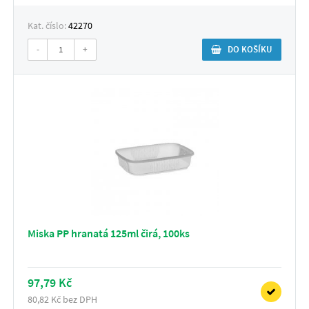
Kat. číslo:
42270
-
+
DO KOŠÍKU
Miska PP hranatá 125ml čirá, 100ks
97,79 Kč
80,82 Kč bez DPH