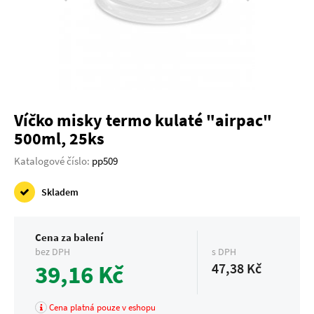
Víčko misky termo kulaté "airpac"
500ml, 25ks
Katalogové číslo:
pp509
Skladem
Cena za balení
bez DPH
s DPH
39,16 Kč
47,38 Kč
Cena platná pouze v eshopu