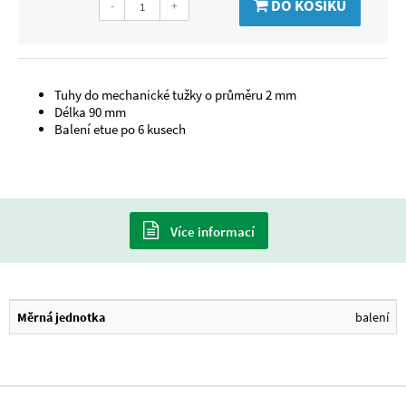
DO KOŠÍKU
-
+
Tuhy do mechanické tužky o průměru 2 mm
Délka 90 mm
Balení etue po 6 kusech
Více informací
Měrná jednotka
balení