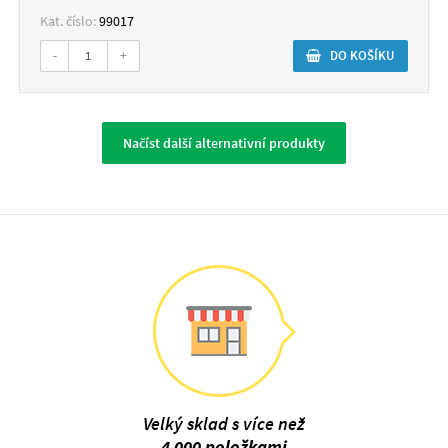
Kat. číslo:
99017
-
+
DO KOŠÍKU
Načíst další alternativní produkty
Velký sklad s více než
4 000 položkami