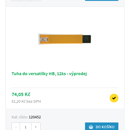
Tuha do versatilky HB, 12ks - výprodej
74,05 Kč
61,20 Kč bez DPH
Kat. číslo:
120452
-
+
DO KOŠÍKU