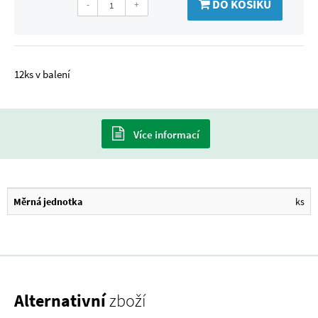
DO KOŠÍKU
-
+
12ks v balení
Více informací
Měrná jednotka
ks
Alternativní
zboží