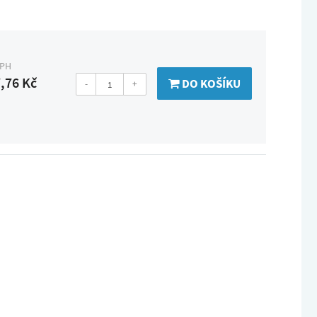
DPH
,76 Kč
DO KOŠÍKU
-
+