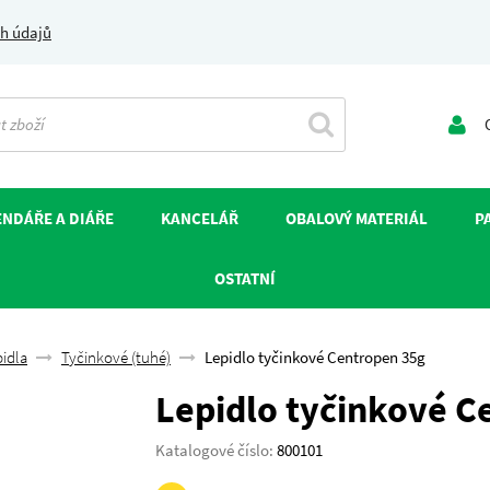
h údajů
O
NDÁŘE A DIÁŘE
KANCELÁŘ
OBALOVÝ MATERIÁL
P
OSTATNÍ
idla
Tyčinkové (tuhé)
Lepidlo tyčinkové Centropen 35g
Lepidlo tyčinkové C
Katalogové číslo:
800101