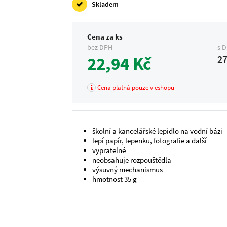
Skladem
Cena za ks
bez DPH
s 
22,94 Kč
27
Cena platná pouze v eshopu
školní a kancelářské lepidlo na vodní bázi
lepí papír, lepenku, fotografie a další
vypratelné
neobsahuje rozpouštědla
výsuvný mechanismus
hmotnost 35 g