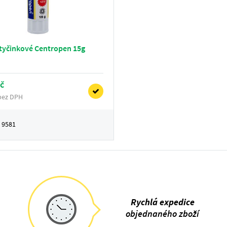
 tyčinkové Centropen 15g
č
 bez DPH
:
9581
Rychlá expedice
objednaného zboží