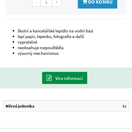
DO KOŠÍKU
-
+
školní a kancelářské lepidlo na vodní bázi
lepí papír, lepenku, fotografie a další
vypratelné
neobsahuje rozpouštědla
výsuvný mechanismus
Více informací
Měrná jednotka
ks