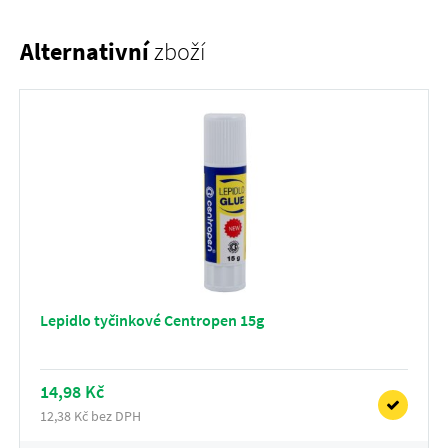
Alternativní
zboží
Lepidlo tyčinkové Centropen 15g
14,98 Kč
12,38 Kč bez DPH