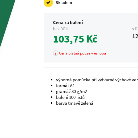
Skladem
Cena za balení
bez DPH
s 
103,75 Kč
12
Cena platná pouze v eshopu
výborná pomůcka při výtvarné výchově ve š
formát A4
gramáž 80 g/m2
balení 100 listů
barva tmavě zelená