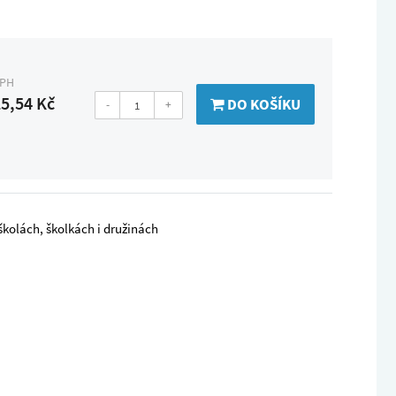
DPH
5,54 Kč
DO KOŠÍKU
-
+
kolách, školkách i družinách