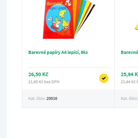
Barevné papíry A4 lepící, 8ks
Barevné 
26,50 Kč
25,94 K
21,90 Kč bez DPH
21,44 Kč
Kat. číslo:
20016
Kat. číslo