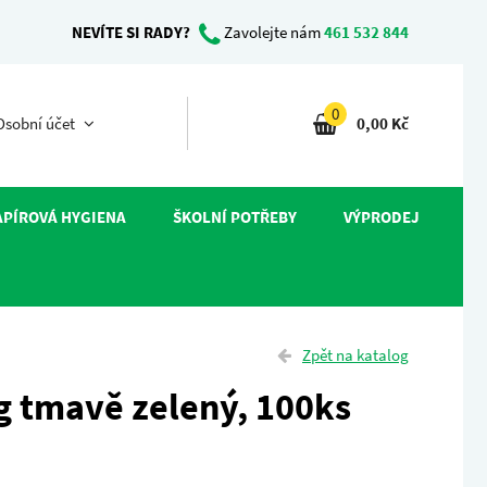
NEVÍTE SI RADY?
Zavolejte nám
461 532 844
0
sobní účet
0,00 Kč
APÍROVÁ HYGIENA
ŠKOLNÍ POTŘEBY
VÝPRODEJ
Zpět na katalog
g tmavě zelený, 100ks