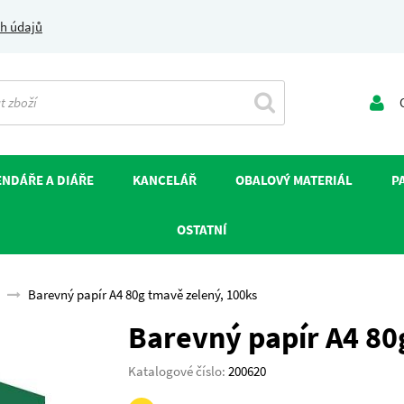
h údajů
O
NDÁŘE A DIÁŘE
KANCELÁŘ
OBALOVÝ MATERIÁL
P
OSTATNÍ
Barevný papír A4 80g tmavě zelený, 100ks
Barevný papír A4 80
Katalogové číslo:
200620