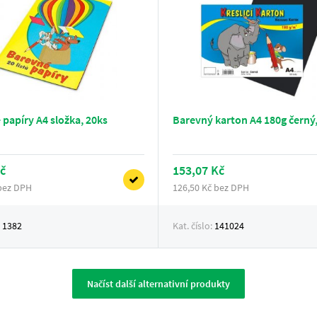
papíry A4 složka, 20ks
Barevný karton A4 180g černý,
č
153,07 Kč
 bez DPH
126,50 Kč bez DPH
:
1382
Kat. číslo:
141024
Načíst další alternativní produkty