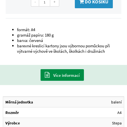
DO KOŠÍKU
-
+
formát: A4
gramáž papíru: 180 g
barva: červená
barevné kreslicí kartony jsou výbornou pomůckou při
výtvarné výchově ve školách, školkách i družinách
Více informací
Měrná jednotka
balení
Rozměr
A4
Výrobce
Stepa