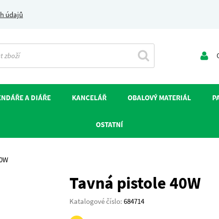
h údajů
O
NDÁŘE A DIÁŘE
KANCELÁŘ
OBALOVÝ MATERIÁL
P
OSTATNÍ
40W
Tavná pistole 40W
Katalogové číslo:
684714