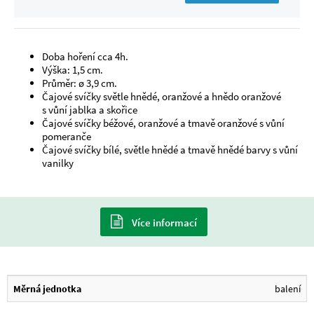
Doba hoření cca 4h.
Výška: 1,5 cm.
Průměr: ø 3,9 cm.
Čajové svíčky světle hnědé, oranžové a hnědo oranžové
s vůní jablka a skořice
Čajové svíčky béžové, oranžové a tmavě oranžové s vůní
pomeranče
Čajové svíčky bílé, světle hnědé a tmavě hnědé barvy s vůní
vanilky
Více informací
Měrná jednotka
balení