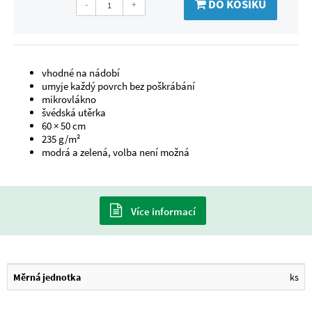
DO KOŠÍKU
-
+
vhodné na nádobí
umyje každý povrch bez poškrábání
mikrovlákno
švédská utěrka
60 × 50 cm
235 g/m²
modrá a zelená, volba není možná
Více informací
Měrná jednotka
ks