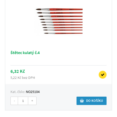
Štětec kulatý č.4
6,32 Kč
5,22 Kč bez DPH
Kat. číslo:
NO25104
-
+
DO KOŠÍKU