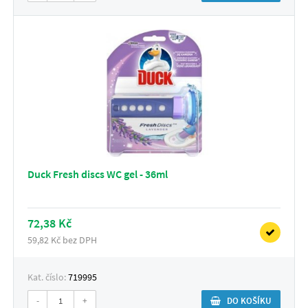
Duck Fresh discs WC gel - 36ml
72,38 Kč
59,82 Kč bez DPH
Kat. číslo:
719995
-
+
DO KOŠÍKU