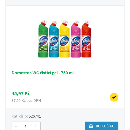
Domestos WC čistící gel - 750 ml
45,97 Kč
37,99 Kč bez DPH
Kat. číslo:
526741
-
+
DO KOŠÍKU