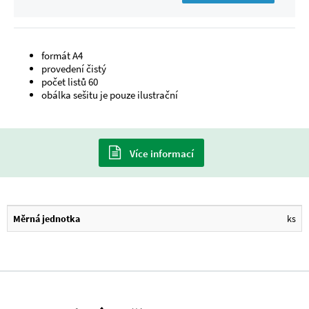
formát A4
provedení čistý
počet listů 60
obálka sešitu je pouze ilustrační
Více informací
Měrná jednotka
ks