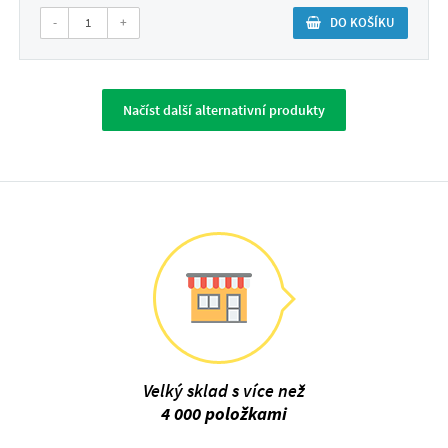
-
+
DO KOŠÍKU
Načíst další alternativní produkty
Velký sklad s více než
4 000 položkami