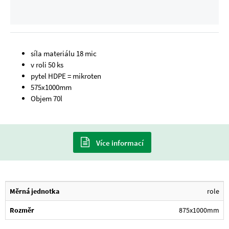
síla materiálu 18 mic
v roli 50 ks
pytel HDPE = mikroten
575x1000mm
Objem 70l
Více informací
Měrná jednotka
role
Rozměr
875x1000mm