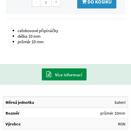
DO KOŠÍKU
-
+
celokovové připínáčky
délka 10 mm
průměr 10 mm
Více informací
Měrná jednotka
balení
Rozměr
průměr 10mm
Výrobce
RON