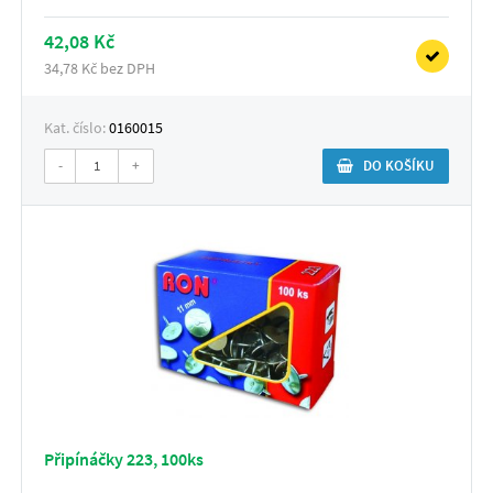
42,08 Kč
34,78 Kč bez DPH
Kat. číslo:
0160015
-
+
DO KOŠÍKU
Připínáčky 223, 100ks