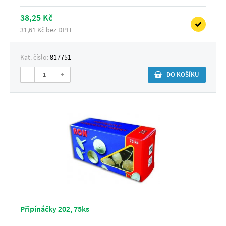
38,25 Kč
31,61 Kč bez DPH
Kat. číslo:
817751
-
+
DO KOŠÍKU
Připínáčky 202, 75ks