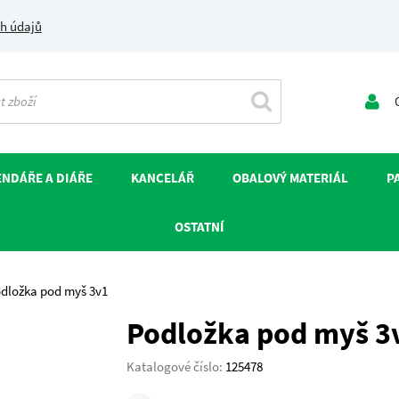
h údajů
O
NDÁŘE A DIÁŘE
KANCELÁŘ
OBALOVÝ MATERIÁL
P
OSTATNÍ
dložka pod myš 3v1
Podložka pod myš 3
Katalogové číslo:
125478