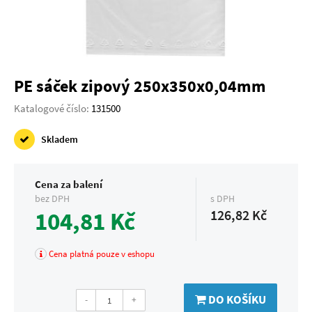
PE sáček zipový 250x350x0,04mm
Katalogové číslo:
131500
Skladem
Cena za balení
bez DPH
s DPH
104,81 Kč
126,82 Kč
Cena platná pouze v eshopu
DO KOŠÍKU
-
+