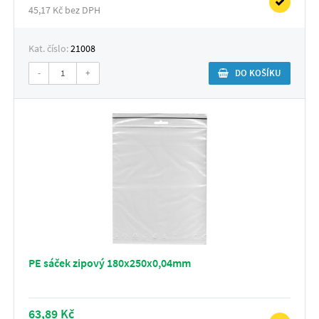
45,17 Kč bez DPH
Kat. číslo:
21008
-
+
DO KOŠÍKU
PE sáček zipový 180x250x0,04mm
63,89 Kč