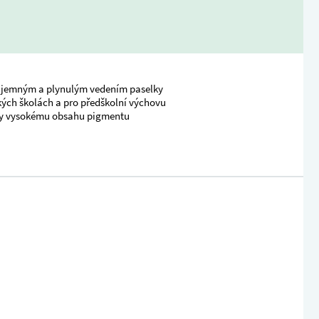
 s jemným a plynulým vedením paselky
ských školách a pro předškolní výchovu
díky vysokému obsahu pigmentu