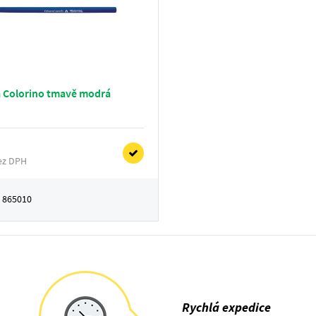
a Colorino tmavě modrá
bez DPH
:
865010
Rychlá expedice