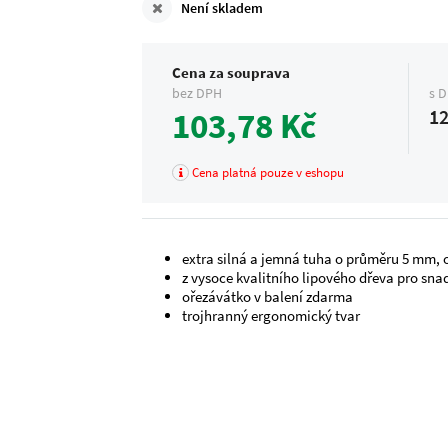
Není skladem
Cena za souprava
bez DPH
s 
103,78 Kč
12
Cena platná pouze v eshopu
extra silná a jemná tuha o průměru 5 mm, 
z vysoce kvalitního lipového dřeva pro sn
ořezávátko v balení zdarma
trojhranný ergonomický tvar