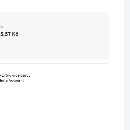
DPH
5,57 Kč
o 175% více barvy
adné ořezávání