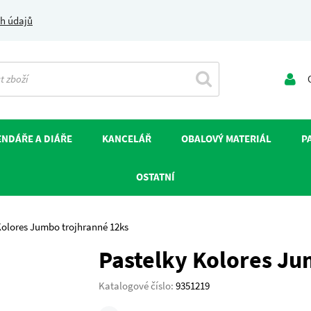
h údajů
O
NDÁŘE A DIÁŘE
KANCELÁŘ
OBALOVÝ MATERIÁL
P
OSTATNÍ
Kolores Jumbo trojhranné 12ks
Pastelky Kolores Ju
Katalogové číslo:
9351219