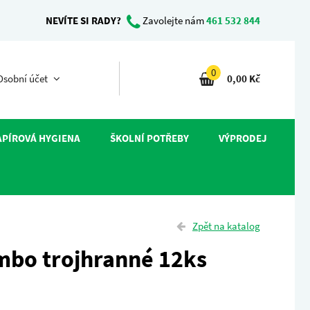
NEVÍTE SI RADY?
Zavolejte nám
461 532 844
0
sobní účet
0,00 Kč
APÍROVÁ HYGIENA
ŠKOLNÍ POTŘEBY
VÝPRODEJ
Zpět na katalog
mbo trojhranné 12ks