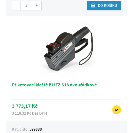
-
+
DO KOŠÍKU
Etiketovací kleště BLITZ S16 dvouřádkové
3 773,17 Kč
3 118,32 Kč bez DPH
Kat. číslo:
599838