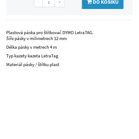
DO KOŠÍKU
-
+
Plastová páska pro štítkovač DYMO LetraTAG.
Šíře pásky v milimetrech 12 mm
Délka pásky v metrech 4 m
Typ kazety kazeta LetraTag
Materiál pásky / štítku plast