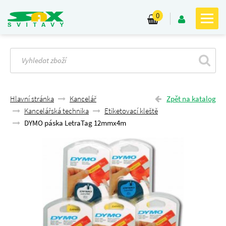
0
Hlavní stránka
Kancelář
Zpět na katalog
Kancelářská technika
Etiketovací kleště
DYMO páska LetraTag 12mmx4m