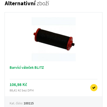
Alternativní
zboží
Barvící váleček BLITZ
106,98 Kč
88,41 Kč bez DPH
Kat. číslo:
100115