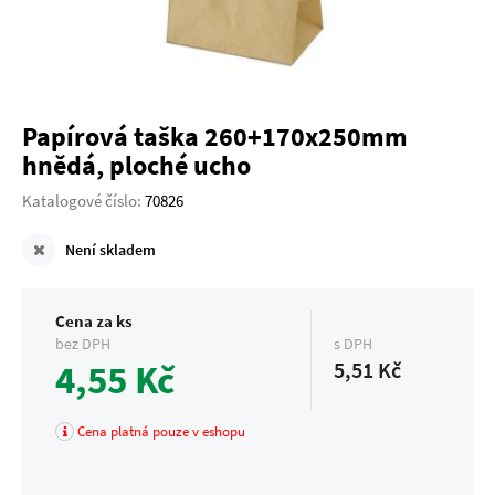
Papírová taška 260+170x250mm
hnědá, ploché ucho
Katalogové číslo:
70826
Není skladem
Cena za ks
bez DPH
s DPH
4,55 Kč
5,51 Kč
Cena platná pouze v eshopu