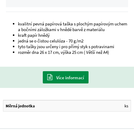
kvalitní pevná papírová taška s plochým papírovým uchem
a bočními záložkami v hnědé barvě z materiálu
kraft papír hnědý
jedná se o čistou celulóza - 70 g/m2
tyto tašky jsou určeny i pro přímý styk s potravinami
rozměr dna 26 x 17 cm, výška 25 cm ( Větší než A4)
Více informací
Měrná jednotka
ks