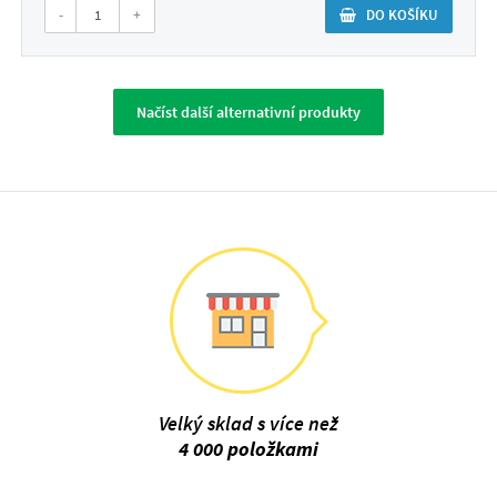
-
+
DO KOŠÍKU
Načíst další alternativní produkty
Velký sklad s více než
4 000 položkami