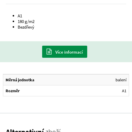
A1
180 g/m2
Bezdřevý
Více informací
Měrná jednotka
balení
Rozměr
A1
Alternativní
zboží