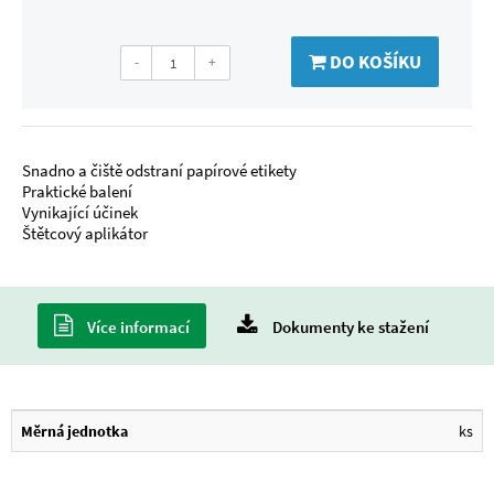
DO KOŠÍKU
-
+
Snadno a čiště odstraní papírové etikety
Praktické balení
Vynikající účinek
Štětcový aplikátor
Více informací
Dokumenty ke stažení
Měrná jednotka
ks