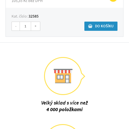
105,35 Kč bez DPH
Kat. číslo:
32585
-
+
DO KOŠÍKU
Velký sklad s více než
4 000 položkami