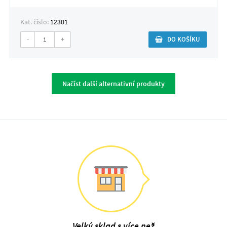
Kat. číslo:
12301
-
+
DO KOŠÍKU
Načíst další alternativní produkty
Velký sklad s více než