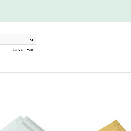
ks
180x265mm