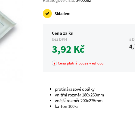
Katalogové číslo:
2400062
Skladem
Cena za ks
bez DPH
s 
3,92 Kč
4,
Cena platná pouze v eshopu
protinárazové obálky
vnitřní rozměr 180x260mm
vnější rozměr 200x275mm
karton 100ks