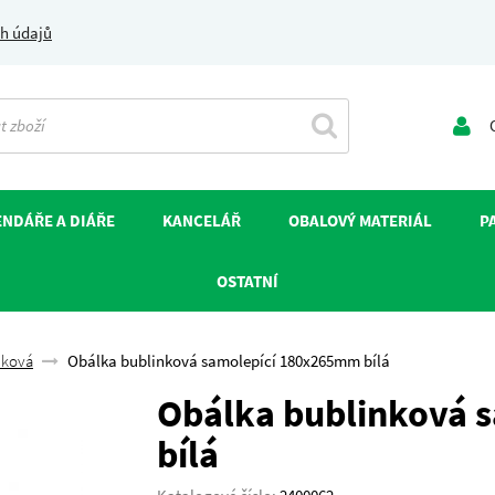
h údajů
O
NDÁŘE A DIÁŘE
KANCELÁŘ
OBALOVÝ MATERIÁL
P
OSTATNÍ
nková
Obálka bublinková samolepící 180x265mm bílá
Obálka bublinková 
bílá