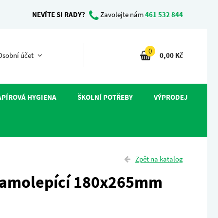
NEVÍTE SI RADY?
Zavolejte nám
461 532 844
0
sobní účet
0,00 Kč
APÍROVÁ HYGIENA
ŠKOLNÍ POTŘEBY
VÝPRODEJ
Zpět na katalog
samolepící 180x265mm