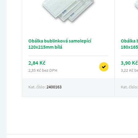
Obálka bublinková samolepící
Obálka 
120x215mm bílá
180x165
2,84 Kč
3,90 Kč
2,35 Kč bez DPH
3,22 Kč 
Kat. číslo:
2400163
Kat. číslo