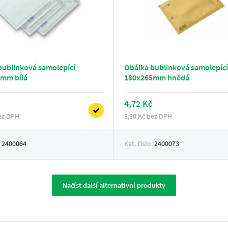
bublinková samolepící
Obálka bublinková samolepící
mm bílá
180x265mm hnědá
4,72 Kč
bez DPH
3,90 Kč bez DPH
:
2400064
Kat. číslo:
2400073
Načíst další alternativní produkty