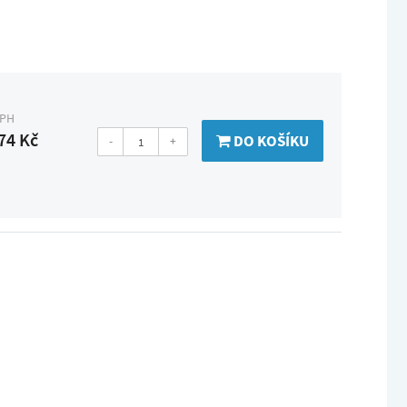
DPH
74 Kč
DO KOŠÍKU
-
+