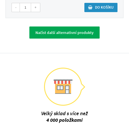
-
+
DO KOŠÍKU
Načíst další alternativní produkty
Velký sklad s více než
4 000 položkami