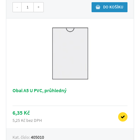
-
+
DO KOŠÍKU
Obal A5 U PVC, průhledný
6,35 Kč
5,25 Kč bez DPH
Kat. číslo:
405010