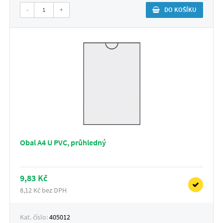
-
+
DO KOŠÍKU
Obal A4 U PVC, průhledný
9,83 Kč
8,12 Kč bez DPH
Kat. číslo:
405012