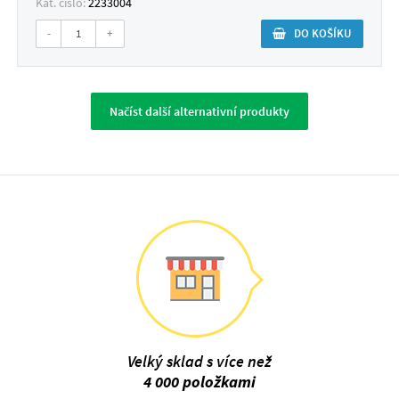
Kat. číslo:
2233004
-
+
DO KOŠÍKU
Načíst další alternativní produkty
Velký sklad s více než
4 000 položkami