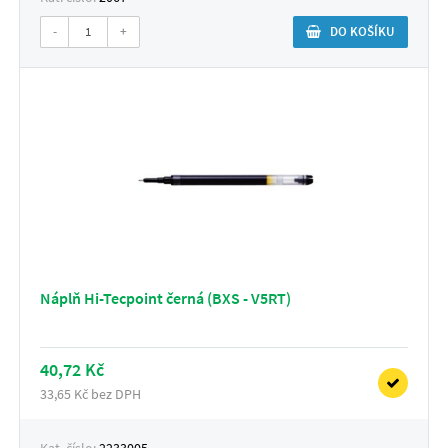
-
+
DO KOŠÍKU
Náplň Hi-Tecpoint černá (BXS - V5RT)
40,72 Kč
33,65 Kč bez DPH
Kat. číslo:
2233005