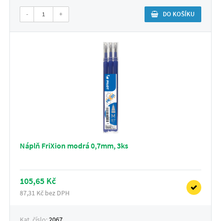
-
+
DO KOŠÍKU
Náplň FriXion modrá 0,7mm, 3ks
105,65 Kč
87,31 Kč bez DPH
Kat. číslo:
2067