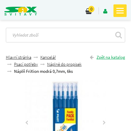
0
Hlavní stránka
Kancelář
Zpět na katalog
Psací potřeby
Náplně do propisek
Náplň FriXion modrá 0,7mm, 6ks