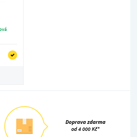
tová
Doprava zdarma
od 4 000 Kč*