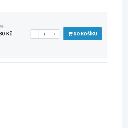
DPH
80 Kč
DO KOŠÍKU
-
+