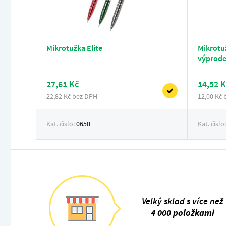
Mikrotužka Elite
Mikrotu
výprode
27,61 Kč
14,52 K
22,82 Kč bez DPH
12,00 Kč
Kat. číslo:
0650
Kat. číslo
Velký sklad s více než
4 000 položkami