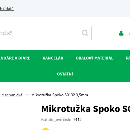
h údajů
O
NDÁŘE A DIÁŘE
KANCELÁŘ
OBALOVÝ MATERIÁL
P
OSTATNÍ
Mechanické
Mikrotužka Spoko S0132 0,5mm
Mikrotužka Spoko 
Katalogové číslo:
9112