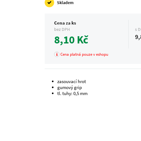
Skladem
Cena za ks
bez DPH
s 
8,10 Kč
9,
Cena platná pouze v eshopu
zasouvací hrot
gumový grip
tl. tuhy: 0,5 mm