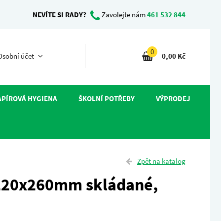
NEVÍTE SI RADY?
Zavolejte nám
461 532 844
0
sobní účet
0,00 Kč
APÍROVÁ HYGIENA
ŠKOLNÍ POTŘEBY
VÝPRODEJ
Zpět na katalog
220x260mm skládané,