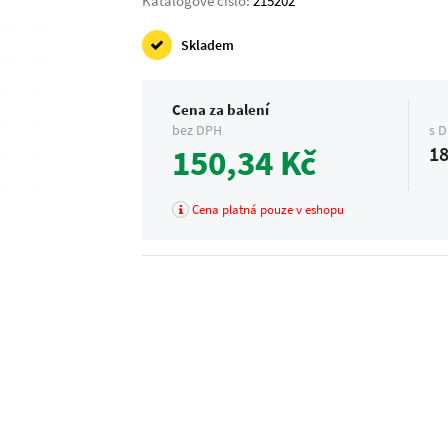
Katalogové číslo:
215202
Skladem
Cena za balení
bez DPH
s 
150,34 Kč
18
Cena platná pouze v eshopu