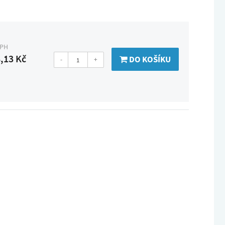
DPH
,13 Kč
DO KOŠÍKU
-
+