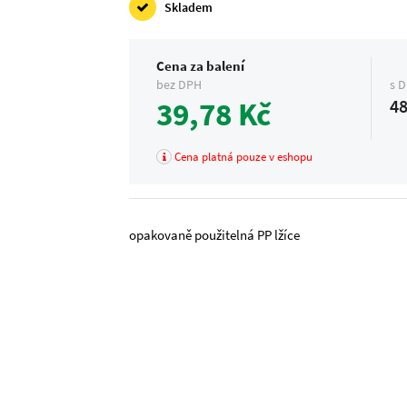
Skladem
Cena za balení
bez DPH
s 
39,78 Kč
48
Cena platná pouze v eshopu
opakovaně použitelná PP lžíce