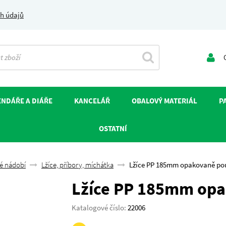
h údajů
O
NDÁŘE A DIÁŘE
KANCELÁŘ
OBALOVÝ MATERIÁL
P
OSTATNÍ
é nádobí
Lžíce, příbory, míchátka
Lžíce PP 185mm opakovaně pou
Lžíce PP 185mm opa
Katalogové číslo:
22006