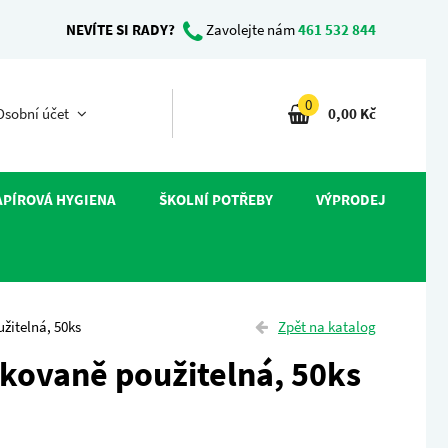
NEVÍTE SI RADY?
Zavolejte nám
461 532 844
0
sobní účet
0,00 Kč
APÍROVÁ HYGIENA
ŠKOLNÍ POTŘEBY
VÝPRODEJ
žitelná, 50ks
Zpět na katalog
kovaně použitelná, 50ks