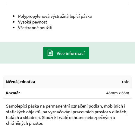
Polypropylenová výstražná lepící páska
Vysoká pevnost
Všestranné použití
Více informací
Měrná jednotka
role
Rozměr
48mm x 66m
Samolepící páska na permanentní označení podlah, mobilních i
statických objektů, na vyznačování pracovních prostor v dílnách,
halách a skladech. Slouží k trvalé ochraně nebezpečných a
chráněných prostor.