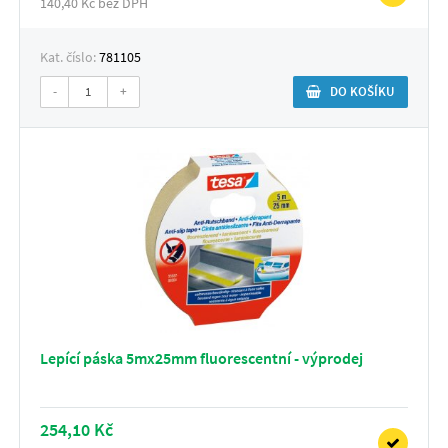
140,40 Kč bez DPH
Kat. číslo:
781105
-
+
DO KOŠÍKU
Lepící páska 5mx25mm fluorescentní - výprodej
254,10 Kč