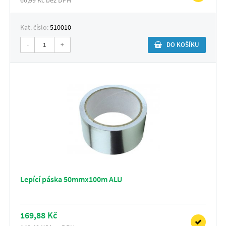
Kat. číslo:
510010
-
+
DO KOŠÍKU
Lepící páska 50mmx100m ALU
169,88 Kč