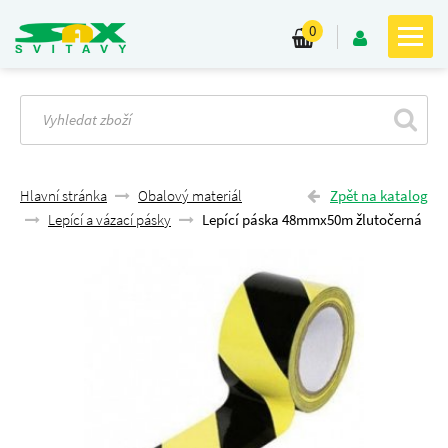
0
Hlavní stránka
Obalový materiál
Zpět na katalog
Lepící a vázací pásky
Lepící páska 48mmx50m žlutočerná