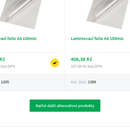
cí folie A4 100mic
Laminovací folie A4 150mic
 Kč
408,38 Kč
č bez DPH
337,50 Kč bez DPH
:
1295
Kat. číslo:
1300
Načíst další alternativní produkty