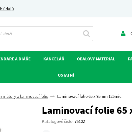
h údajů
O
NDÁŘE A DIÁŘE
KANCELÁŘ
OBALOVÝ MATERIÁL
P
OSTATNÍ
minátory a laminovací folie
Laminovací folie 65 x 95mm 125mic
Laminovací folie 65
Katalogové číslo:
75102