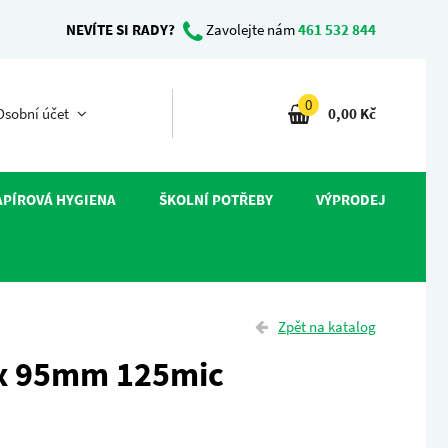
NEVÍTE SI RADY?
Zavolejte nám
461 532 844
0
sobní účet
0,00 Kč
APÍROVÁ HYGIENA
ŠKOLNÍ POTŘEBY
VÝPRODEJ
Zpět na katalog
 x 95mm 125mic