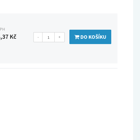
DPH
,37 Kč
DO KOŠÍKU
-
+