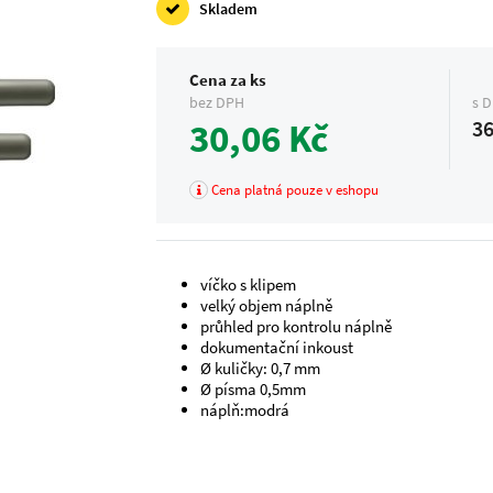
Skladem
Cena za ks
bez DPH
s 
30,06 Kč
36
Cena platná pouze v eshopu
víčko s klipem
velký objem náplně
průhled pro kontrolu náplně
dokumentační inkoust
Ø kuličky: 0,7 mm
Ø písma 0,5mm
náplň:modrá